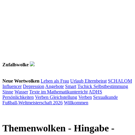
Zufallswolke
Neue Wortwolken
Leben als Frau
Urlaub
Elternbeirat
SCHALOM
Influencer
Depression
Angebote
Smart
Tschick
Selbstbestimmung
Sinne
Wasser
Texte im Mathematikunterricht
ADHS
Persönlichkeiten
Verben
Gleichstellung
Verben
Sexualkunde
Fußball-Weltmeisterschaft 2026
Willkommen
Themenwolken
- Hingabe -