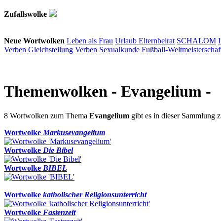
Zufallswolke
Neue Wortwolken
Leben als Frau
Urlaub
Elternbeirat
SCHALOM
Verben
Gleichstellung
Verben
Sexualkunde
Fußball-Weltmeisterschaf
Themenwolken
- Evangelium -
8 Wortwolken zum Thema
Evangelium
gibt es in dieser Sammlung
Wortwolke
Markusevangelium
Wortwolke
Die Bibel
Wortwolke
BIBEL
Wortwolke
katholischer Religionsunterricht
Wortwolke
Fastenzeit