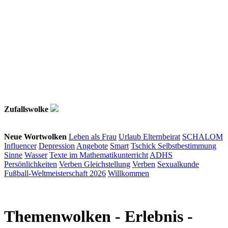
Zufallswolke
Neue Wortwolken
Leben als Frau
Urlaub
Elternbeirat
SCHALOM
Influencer
Depression
Angebote
Smart
Tschick
Selbstbestimmung
Sinne
Wasser
Texte im Mathematikunterricht
ADHS
Persönlichkeiten
Verben
Gleichstellung
Verben
Sexualkunde
Fußball-Weltmeisterschaft 2026
Willkommen
Themenwolken
- Erlebnis -