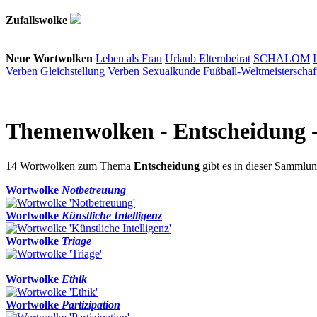
Zufallswolke
Neue Wortwolken
Leben als Frau
Urlaub
Elternbeirat
SCHALOM
Verben
Gleichstellung
Verben
Sexualkunde
Fußball-Weltmeisterschaf
Themenwolken
- Entscheidung 
14 Wortwolken zum Thema
Entscheidung
gibt es in dieser Samml
Wortwolke
Notbetreuung
Wortwolke
Künstliche Intelligenz
Wortwolke
Triage
Wortwolke
Ethik
Wortwolke
Partizipation