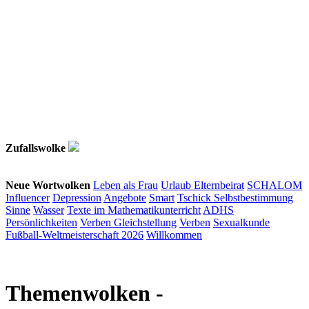
Zufallswolke
Neue Wortwolken
Leben als Frau
Urlaub
Elternbeirat
SCHALOM
Influencer
Depression
Angebote
Smart
Tschick
Selbstbestimmung
Sinne
Wasser
Texte im Mathematikunterricht
ADHS
Persönlichkeiten
Verben
Gleichstellung
Verben
Sexualkunde
Fußball-Weltmeisterschaft 2026
Willkommen
Themenwolken
-