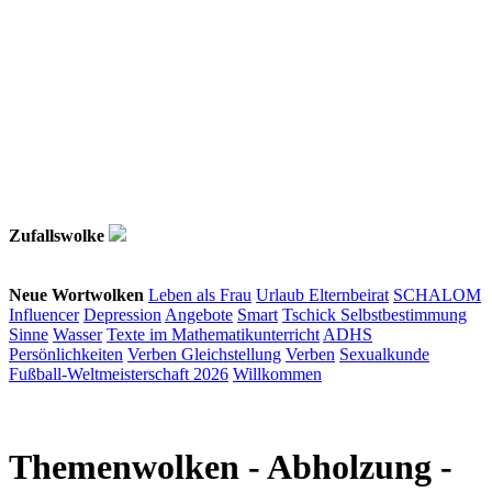
Zufallswolke
Neue Wortwolken
Leben als Frau
Urlaub
Elternbeirat
SCHALOM
Influencer
Depression
Angebote
Smart
Tschick
Selbstbestimmung
Sinne
Wasser
Texte im Mathematikunterricht
ADHS
Persönlichkeiten
Verben
Gleichstellung
Verben
Sexualkunde
Fußball-Weltmeisterschaft 2026
Willkommen
Themenwolken
- Abholzung -