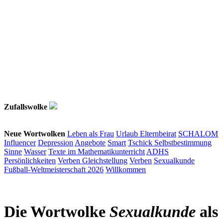
Zufallswolke
Neue Wortwolken
Leben als Frau
Urlaub
Elternbeirat
SCHALOM
Influencer
Depression
Angebote
Smart
Tschick
Selbstbestimmung
Sinne
Wasser
Texte im Mathematikunterricht
ADHS
Persönlichkeiten
Verben
Gleichstellung
Verben
Sexualkunde
Fußball-Weltmeisterschaft 2026
Willkommen
Die Wortwolke
Sexualkunde
als