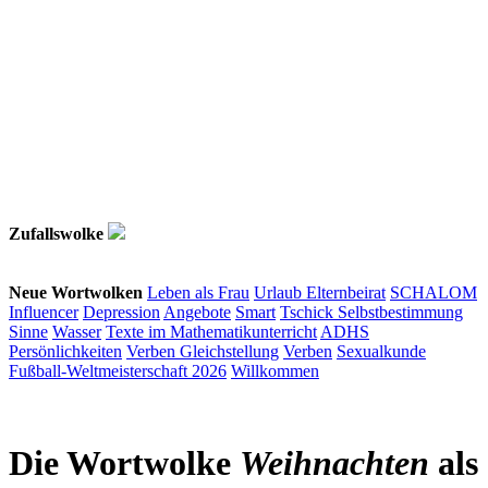
Zufallswolke
Neue Wortwolken
Leben als Frau
Urlaub
Elternbeirat
SCHALOM
Influencer
Depression
Angebote
Smart
Tschick
Selbstbestimmung
Sinne
Wasser
Texte im Mathematikunterricht
ADHS
Persönlichkeiten
Verben
Gleichstellung
Verben
Sexualkunde
Fußball-Weltmeisterschaft 2026
Willkommen
Die Wortwolke
Weihnachten
als