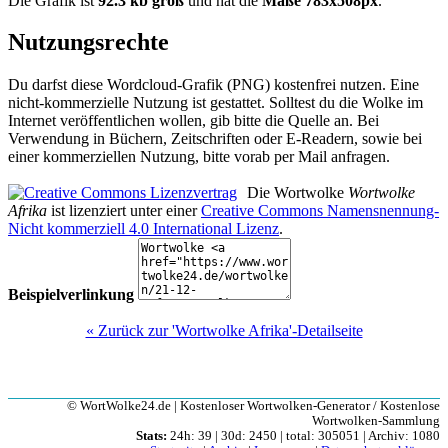
Die Grafik ist
92.3 kb groß
und hat die
Maße 783x508px
.
Nutzungsrechte
Du darfst diese Wordcloud-Grafik (PNG) kostenfrei nutzen. Eine
nicht-kommerzielle Nutzung ist gestattet. Solltest du die Wolke im
Internet veröffentlichen wollen, gib bitte die Quelle an. Bei
Verwendung in Büchern, Zeitschriften oder E-Readern, sowie bei
einer kommerziellen Nutzung, bitte vorab per Mail anfragen.
Die Wortwolke
Wortwolke
Afrika
ist lizenziert unter einer
Creative Commons Namensnennung-
Nicht kommerziell 4.0 International Lizenz
.
Beispielverlinkung
« Zurück zur 'Wortwolke Afrika'-Detailseite
© WortWolke24.de | Kostenloser Wortwolken-Generator / Kostenlose
Wortwolken-Sammlung
Stats:
24h: 39 | 30d: 2450 | total: 305051 | Archiv: 1080