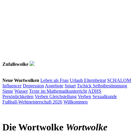
Zufallswolke
Neue Wortwolken
Leben als Frau
Urlaub
Elternbeirat
SCHALOM
Influencer
Depression
Angebote
Smart
Tschick
Selbstbestimmung
Sinne
Wasser
Texte im Mathematikunterricht
ADHS
Persönlichkeiten
Verben
Gleichstellung
Verben
Sexualkunde
Fußball-Weltmeisterschaft 2026
Willkommen
Die Wortwolke
Wortwolke