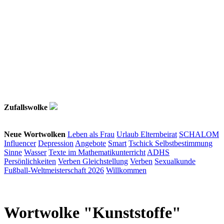
Zufallswolke
Neue Wortwolken
Leben als Frau
Urlaub
Elternbeirat
SCHALOM
Influencer
Depression
Angebote
Smart
Tschick
Selbstbestimmung
Sinne
Wasser
Texte im Mathematikunterricht
ADHS
Persönlichkeiten
Verben
Gleichstellung
Verben
Sexualkunde
Fußball-Weltmeisterschaft 2026
Willkommen
Wortwolke "Kunststoffe"