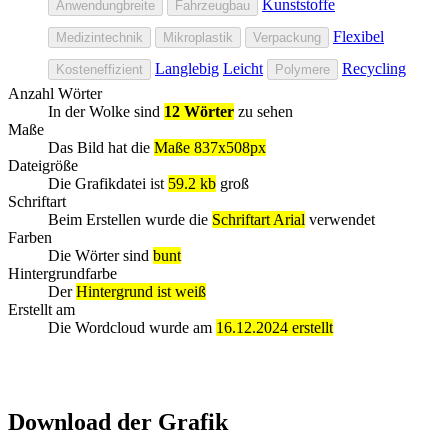
Kunststoffe
Anwendungbreite
Fahrzeugbau
Flexibel
Medizintechnik
Mikroplastik
Verpackung
Langlebig
Leicht
Recycling
Kosteneffizient
Polymere
Anzahl Wörter
In der Wolke sind
12 Wörter
zu sehen
Maße
Das Bild hat die
Maße 837x508px
Dateigröße
Die Grafikdatei ist
59.2 kb
groß
Schriftart
Beim Erstellen wurde die
Schriftart Arial
verwendet
Farben
Die Wörter sind
bunt
Hintergrundfarbe
Der
Hintergrund ist weiß
Erstellt am
Die Wordcloud wurde am
16.12.2024 erstellt
Download der Grafik