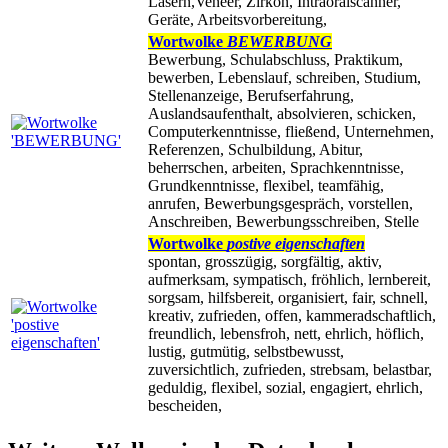
Lasern,Veneer, Zirkon, Intraoralscanner,
Geräte, Arbeitsvorbereitung,
Wortwolke
BEWERBUNG
Bewerbung, Schulabschluss, Praktikum,
bewerben, Lebenslauf, schreiben, Studium,
Stellenanzeige, Berufserfahrung,
Auslandsaufenthalt, absolvieren, schicken,
Computerkenntnisse, fließend, Unternehmen,
Referenzen, Schulbildung, Abitur,
beherrschen, arbeiten, Sprachkenntnisse,
Grundkenntnisse, flexibel, teamfähig,
anrufen, Bewerbungsgespräch, vorstellen,
Anschreiben, Bewerbungsschreiben, Stelle
Wortwolke
postive eigenschaften
spontan, grosszügig, sorgfältig, aktiv,
aufmerksam, sympatisch, fröhlich, lernbereit,
sorgsam, hilfsbereit, organisiert, fair, schnell,
kreativ, zufrieden, offen, kammeradschaftlich,
freundlich, lebensfroh, nett, ehrlich, höflich,
lustig, gutmütig, selbstbewusst,
zuversichtlich, zufrieden, strebsam, belastbar,
geduldig, flexibel, sozial, engagiert, ehrlich,
bescheiden,