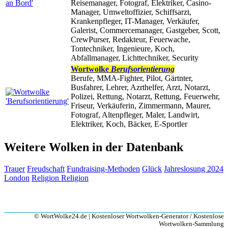
Reisemanager, Fotograf, Elektriker, Casino-
Manager, Umweltoffizier, Schiffsarzt,
Krankenpfleger, IT-Manager, Verkäufer,
Galerist, Commercemanager, Gastgeber, Scott,
CrewPurser, Redakteur, Feuerwache,
Tontechniker, Ingenieure, Koch,
Abfallmanager, Lichttechniker, Security
Wortwolke
Berufsorientierung
Berufe, MMA-Fighter, Pilot, Gärtnter,
Busfahrer, Lehrer, Azrthelfer, Arzt, Notarzt,
Polizei, Rettung, Notarzt, Rettung, Feuerwehr,
Friseur, Verkäuferin, Zimmermann, Maurer,
Fotograf, Altenpfleger, Maler, Landwirt,
Elektriker, Koch, Bäcker, E-Sportler
Weitere Wolken in der Datenbank
Trauer
Freudschaft
Fundraising-Methoden
Glück
Jahreslosung 2024
London
Religion
Religion
© WortWolke24.de | Kostenloser Wortwolken-Generator / Kostenlose
Wortwolken-Sammlung