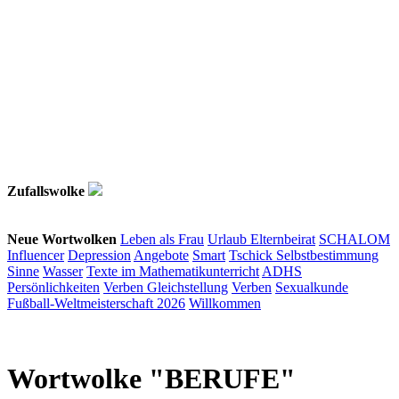
Zufallswolke
Neue Wortwolken
Leben als Frau
Urlaub
Elternbeirat
SCHALOM
Influencer
Depression
Angebote
Smart
Tschick
Selbstbestimmung
Sinne
Wasser
Texte im Mathematikunterricht
ADHS
Persönlichkeiten
Verben
Gleichstellung
Verben
Sexualkunde
Fußball-Weltmeisterschaft 2026
Willkommen
Wortwolke "BERUFE"