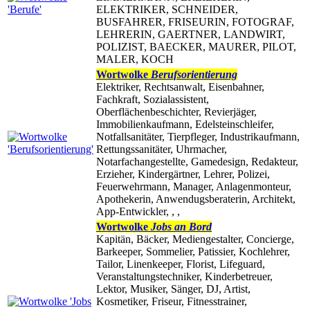
ELEKTRIKER, SCHNEIDER,
BUSFAHRER, FRISEURIN, FOTOGRAF,
LEHRERIN, GAERTNER, LANDWIRT,
POLIZIST, BAECKER, MAURER, PILOT,
MALER, KOCH
Wortwolke
Berufsorientierung
Elektriker, Rechtsanwalt, Eisenbahner,
Fachkraft, Sozialassistent,
Oberflächenbeschichter, Revierjäger,
Immobilienkaufmann, Edelsteinschleifer,
Notfallsanitäter, Tierpfleger, Industrikaufmann,
Rettungssanitäter, Uhrmacher,
Notarfachangestellte, Gamedesign, Redakteur,
Erzieher, Kindergärtner, Lehrer, Polizei,
Feuerwehrmann, Manager, Anlagenmonteur,
Apothekerin, Anwendugsberaterin, Architekt,
App-Entwickler, , ,
Wortwolke
Jobs an Bord
Kapitän, Bäcker, Mediengestalter, Concierge,
Barkeeper, Sommelier, Patissier, Kochlehrer,
Tailor, Linenkeeper, Florist, Lifeguard,
Veranstaltungstechniker, Kinderbetreuer,
Lektor, Musiker, Sänger, DJ, Artist,
Kosmetiker, Friseur, Fitnesstrainer,