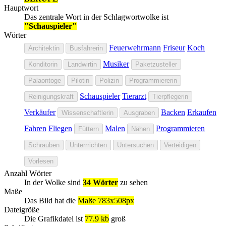
Hauptwort
Das zentrale Wort in der Schlagwortwolke ist
"Schauspieler"
Wörter
Feuerwehrmann
Friseur
Koch
Architektin
Busfahrerin
Musiker
Konditorin
Landwirtin
Paketzusteller
Palaontoge
Pilotin
Polizin
Programmiererin
Schauspieler
Tierarzt
Reinigungskraft
Tierpflegerin
Verkäufer
Backen
Erkaufen
Wissenschaftlerin
Ausgraben
Fahren
Fliegen
Malen
Programmieren
Füttern
Nähen
Schrauben
Unterrrichten
Untersuchen
Verteidigen
Vorlesen
Anzahl Wörter
In der Wolke sind
34 Wörter
zu sehen
Maße
Das Bild hat die
Maße 783x508px
Dateigröße
Die Grafikdatei ist
77.9 kb
groß