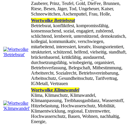
Zauberer, Prinz, Teufel, Gold, DieFee, Brunnen,
Riese, Besen, Jäger, Tod, Ungeheuer, Kaiser,
Schneewittchen, Aschenputtel, Frau, Holle,
Wortwolke
Betriebsrat
Betriebsrat, konfliktfest, kompromissfähig,
konsenssuchend, sozial, engagiert, zuhörend,
schlichtend, lernbereit, unterstützend, demokratisch,
kollegial, kommunikativ, verschwiegen,
mitarbeitend, interessiert, kreativ, lösungsorientiert,
strukturiert, schützend, helfend, vielseitig, standhaft,
brückenbauend, kritikfähig, ausdauernd,
durchsetzungsfähig, wissbegierig, organisiert,
Betriebsverfassung, Belegschaft, Mitbestimmung,
Arbeitsrecht, Sozialrecht, Betriebsvereinbarung,
Arbeitsschutz, Gesundheitsschutz, Tarifvertrag,
IGMetall, Vertrauen
Wortwolke
Klimawandel
Klima, Klimaschutz, Klimawandel,
Klimaanpassung, Treibhausgasbilanz, Wasserstoff,
Hitzebelastung, Hochwasserschutz, Mobilität,
Klimaentwicklung, regional, Extremwetter,
Hochwasserschutz, Bauen, Wohnen, nachhaltig,
Energie,