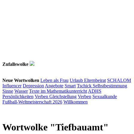
Zufallswolke
Neue Wortwolken
Leben als Frau
Urlaub
Elternbeirat
SCHALOM
Influencer
Depression
Angebote
Smart
Tschick
Selbstbestimmung
Sinne
Wasser
Texte im Mathematikunterricht
ADHS
Persönlichkeiten
Verben
Gleichstellung
Verben
Sexualkunde
Fußball-Weltmeisterschaft 2026
Willkommen
Wortwolke "Tiefbauamt"