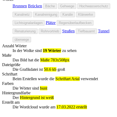
Brunnen
Brücken
Bäche
Gehwege
Hochwasserschutz
Kanalnetz
Kanalreinigung
Kanäle
Klärwerke
Plätze
Lichtsignalanlagen
Regenüberlaufbecken
Straßen
Tunnel
Renaturierung
Rohrvortrieb
Tiefbauamt
überwege
Anzahl Wörter
In der Wolke sind
19 Wörter
zu sehen
Maße
Das Bild hat die
Maße 783x508px
Dateigröße
Die Grafikdatei ist
50.6 kb
groß
Schriftart
Beim Erstellen wurde die
Schriftart Arial
verwendet
Farben
Die Wörter sind
bunt
Hintergrundfarbe
Der
Hintergrund ist weiß
Erstellt am
Die Wordcloud wurde am
17.03.2022 erstellt