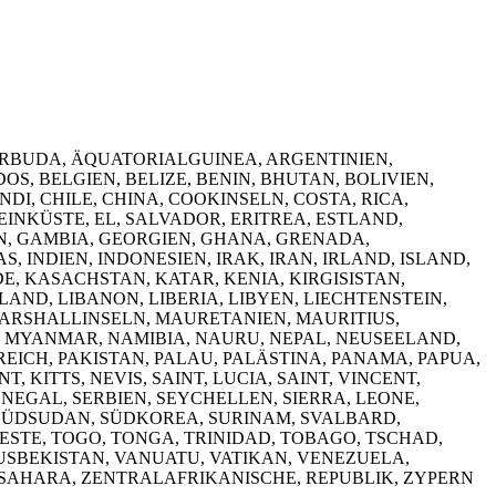
ARBUDA, ÄQUATORIALGUINEA, ARGENTINIEN,
, BELGIEN, BELIZE, BENIN, BHUTAN, BOLIVIEN,
I, CHILE, CHINA, COOKINSELN, COSTA, RICA,
INKÜSTE, EL, SALVADOR, ERITREA, ESTLAND,
N, GAMBIA, GEORGIEN, GHANA, GRENADA,
 INDIEN, INDONESIEN, IRAK, IRAN, IRLAND, ISLAND,
E, KASACHSTAN, KATAR, KENIA, KIRGISISTAN,
AND, LIBANON, LIBERIA, LIBYEN, LIECHTENSTEIN,
ARSHALLINSELN, MAURETANIEN, MAURITIUS,
 MYANMAR, NAMIBIA, NAURU, NEPAL, NEUSEELAND,
ICH, PAKISTAN, PALAU, PALÄSTINA, PANAMA, PAPUA,
 KITTS, NEVIS, SAINT, LUCIA, SAINT, VINCENT,
ENEGAL, SERBIEN, SEYCHELLEN, SIERRA, LEONE,
, SÜDSUDAN, SÜDKOREA, SURINAM, SVALBARD,
ESTE, TOGO, TONGA, TRINIDAD, TOBAGO, TSCHAD,
USBEKISTAN, VANUATU, VATIKAN, VENEZUELA,
STSAHARA, ZENTRALAFRIKANISCHE, REPUBLIK, ZYPERN