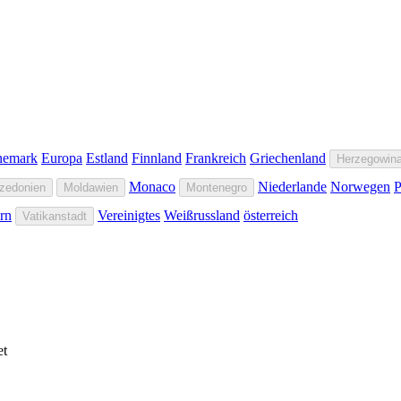
nemark
Europa
Estland
Finnland
Frankreich
Griechenland
Herzegowin
Monaco
Niederlande
Norwegen
P
zedonien
Moldawien
Montenegro
rn
Vereinigtes
Weißrussland
österreich
Vatikanstadt
et