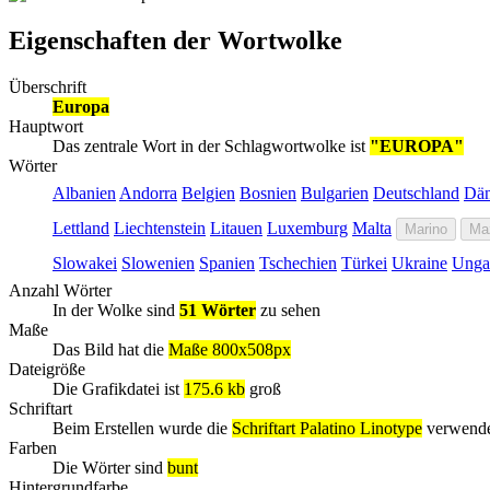
Eigenschaften der Wortwolke
Überschrift
Europa
Hauptwort
Das zentrale Wort in der Schlagwortwolke ist
"EUROPA"
Wörter
Albanien
Andorra
Belgien
Bosnien
Bulgarien
Deutschland
Dä
Lettland
Liechtenstein
Litauen
Luxemburg
Malta
Marino
Ma
Slowakei
Slowenien
Spanien
Tschechien
Türkei
Ukraine
Unga
Anzahl Wörter
In der Wolke sind
51 Wörter
zu sehen
Maße
Das Bild hat die
Maße 800x508px
Dateigröße
Die Grafikdatei ist
175.6 kb
groß
Schriftart
Beim Erstellen wurde die
Schriftart Palatino Linotype
verwend
Farben
Die Wörter sind
bunt
Hintergrundfarbe