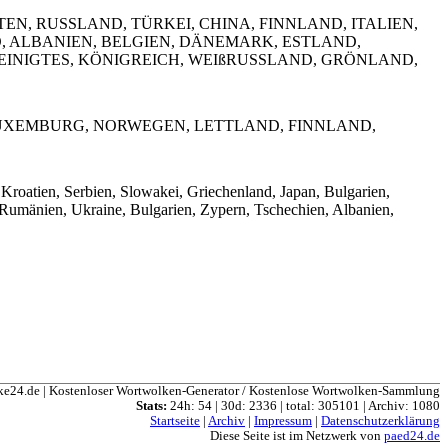
N, RUSSLAND, TÜRKEI, CHINA, FINNLAND, ITALIEN,
, ALBANIEN, BELGIEN, DÄNEMARK, ESTLAND,
EINIGTES, KÖNIGREICH, WEIßRUSSLAND, GRÖNLAND,
LUXEMBURG, NORWEGEN, LETTLAND, FINNLAND,
 Kroatien, Serbien, Slowakei, Griechenland, Japan, Bulgarien,
Rumänien, Ukraine, Bulgarien, Zypern, Tschechien, Albanien,
e24.de | Kostenloser Wortwolken-Generator / Kostenlose Wortwolken-Sammlung
Stats:
24h: 54 | 30d: 2336 | total: 305101 | Archiv: 1080
Startseite
|
Archiv
|
Impressum
|
Datenschutzerklärung
Diese Seite ist im Netzwerk von
paed24.de