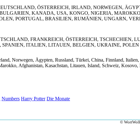
EUTSCHLAND, ÖSTERREICH, IRLAND, NORWEGEN, ÄGYPTE
 BULGARIEN, KANADA, USA, KONGO, NIGERIA, MAROKKO
OLEN, PORTUGAL, BRASILIEN, RUMÄNIEN, UNGARN, VER
UTSCHLAND, FRANKREICH, ÖSTERREICH, TSCHECHIEN, 
SPANIEN, ITALIEN, LITAUEN, BELGIEN, UKRAINE, POLEN
rland, Norwegen, Ägypten, Russland, Türkei, China, Finnland, Italien,
arokko, Afghanistan, Kasachstan, Litauen, Island, Schweiz, Kosovo, 
n
Numbers
Harry Potter
Die Monate
© WortWolk