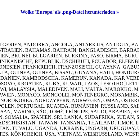
Wolke 'Europa' als .png-Datei herunterladen »
ALGERIEN, ANDORRA, ANGOLA, ANTARKTIS, ANTIGUA, B
TRALIEN, BAHAMAS, BAHRAIN, BANGLADESCH, BARBADOS
N, BRUNEI, BULGARIEN, BURKINA, FASO, BIRMA, BURUND
IKANISCHE, REPUBLIK, DSCHIBUTI, ECUADOR, ELFENBE
RONESIEN, FRANKREICH, FRANZÖSISCH, GUAYANA, GABU
 GUINEA, GUINEA, BISSAU, GUYANA, HAITI, HONDURAS,
JORDANIEN, KAMBODSCHA, KAMERUN, KANADA, KAP, VERD
OVO, KROATIEN, KUBA, KUWAIT, LAOS, LESOTHO, LETTL
I, MALAYSIA, MALEDIVEN, MALI, MALTA, MAROKKO, M
AWIEN, MONACO, MONGOLEI, MONTENEGRO, MOSAMBIK,
, NORDKOREA, NORDZYPERN, NORWEGEN, OMAN, ÖSTERRE
OLEN, PORTUGAL, RUANDA, RUMÄNIEN, RUSSLAND, SAINT,
N, MARINO, SÃO, TOMÉ, PRÍNCIPE, SAUDI, ARABIEN, S
, SOMALIA, SPANIEN, SRI, LANKA, SÜDAFRIKA, SUDAN
ADSCHIKISTAN, TAIWAN, TANSANIA, THAILAND, TIMOR, L
STAN, TUVALU, UGANDA, UKRAINE, UNGARN, URUGUAY, 
GTES, KÖNIGREICH, USA, VIETNAM, WEIßRUSSLAND, WE