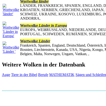
Wortwolke
länder
LÄNDER, FRANKREICH, SPANIEN, ENGLAND, D
KROATIEN, SERBIEN, GRIECHENLAND, JAPAN,
SCHWEIZ, UKRAINE, KOSOVO, LUXEMBURG, P
ANDORRA,
Wortwolke
Länder in Europa
EUROPA, WEIßRUSSLAND, NIEDERLANDE, DE
PORTUGAL, SCHWEDEN, RUMÄNIEN, SCHWEIZ, 
Wortwolke
Länder
Frankreich, Spanien, England, Deutschland, Österreich, I
Bosnien, Liechtenstein, Kanada, USA, Nigeria, Kongo, M
Belgien, Malta, Norwegen, Ungarn, Vatikan, ,
Weitere Wolken in der Datenbank
Auge
Tiere in der Bibel
Berufe
MATHEMATIK
Sägen und Schleife