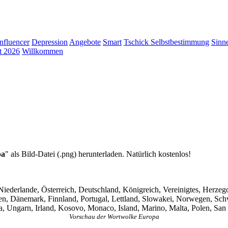
Influencer
Depression
Angebote
Smart
Tschick
Selbstbestimmung
Sinn
t 2026
Willkommen
pa
" als Bild-Datei (.png) herunterladen. Natürlich kostenlos!
iederlande, Österreich, Deutschland, Königreich, Vereinigtes, Herze
, Dänemark, Finnland, Portugal, Lettland, Slowakei, Norwegen, Schwe
ra, Ungarn, Irland, Kosovo, Monaco, Island, Marino, Malta, Polen, San
Vorschau der Wortwolke Europa