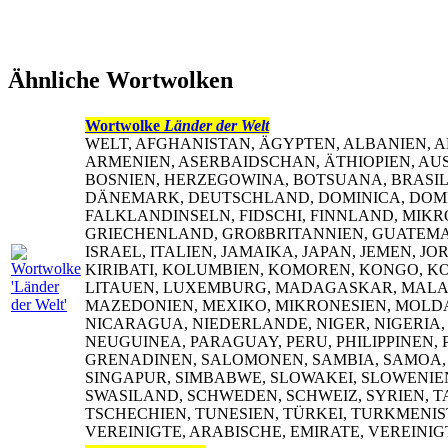
Ähnliche Wortwolken
Wortwolke
Länder der Welt
WELT, AFGHANISTAN, ÄGYPTEN, ALBANIEN, 
ARMENIEN, ASERBAIDSCHAN, ÄTHIOPIEN, AUS
BOSNIEN, HERZEGOWINA, BOTSUANA, BRASILIE
DÄNEMARK, DEUTSCHLAND, DOMINICA, DOMIN
FALKLANDINSELN, FIDSCHI, FINNLAND, MIK
GRIECHENLAND, GROßBRITANNIEN, GUATEMALA,
ISRAEL, ITALIEN, JAMAIKA, JAPAN, JEMEN, 
KIRIBATI, KOLUMBIEN, KOMOREN, KONGO, KOS
LITAUEN, LUXEMBURG, MADAGASKAR, MALAW
MAZEDONIEN, MEXIKO, MIKRONESIEN, MOLD
NICARAGUA, NIEDERLANDE, NIGER, NIGERIA
NEUGUINEA, PARAGUAY, PERU, PHILIPPINEN, P
GRENADINEN, SALOMONEN, SAMBIA, SAMOA, SA
SINGAPUR, SIMBABWE, SLOWAKEI, SLOWENIEN
SWASILAND, SCHWEDEN, SCHWEIZ, SYRIEN, T
TSCHECHIEN, TUNESIEN, TÜRKEI, TURKMENI
VEREINIGTE, ARABISCHE, EMIRATE, VEREINI