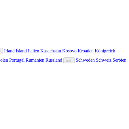
Irland
Island
Italien
Kasachstan
Kosovo
Kroatien
Königreich
a
olen
Portugal
Rumänien
Russland
Schweden
Schweiz
Serbien
San