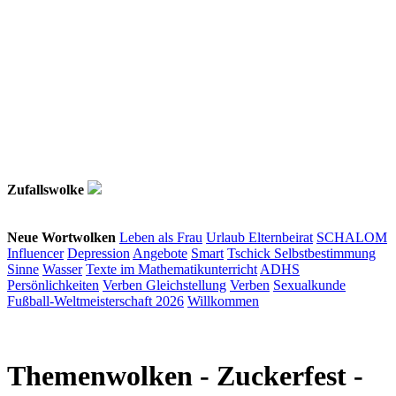
Zufallswolke
Neue Wortwolken
Leben als Frau
Urlaub
Elternbeirat
SCHALOM
Influencer
Depression
Angebote
Smart
Tschick
Selbstbestimmung
Sinne
Wasser
Texte im Mathematikunterricht
ADHS
Persönlichkeiten
Verben
Gleichstellung
Verben
Sexualkunde
Fußball-Weltmeisterschaft 2026
Willkommen
Themenwolken
- Zuckerfest -