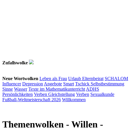
Zufallswolke
Neue Wortwolken
Leben als Frau
Urlaub
Elternbeirat
SCHALOM
Influencer
Depression
Angebote
Smart
Tschick
Selbstbestimmung
Sinne
Wasser
Texte im Mathematikunterricht
ADHS
Persönlichkeiten
Verben
Gleichstellung
Verben
Sexualkunde
Fußball-Weltmeisterschaft 2026
Willkommen
Themenwolken
- Willen -