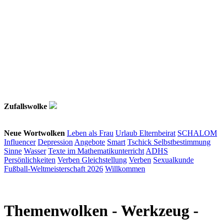
Zufallswolke
Neue Wortwolken
Leben als Frau
Urlaub
Elternbeirat
SCHALOM
Influencer
Depression
Angebote
Smart
Tschick
Selbstbestimmung
Sinne
Wasser
Texte im Mathematikunterricht
ADHS
Persönlichkeiten
Verben
Gleichstellung
Verben
Sexualkunde
Fußball-Weltmeisterschaft 2026
Willkommen
Themenwolken
- Werkzeug -