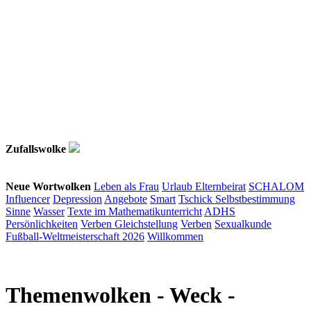
Zufallswolke
Neue Wortwolken
Leben als Frau
Urlaub
Elternbeirat
SCHALOM
Influencer
Depression
Angebote
Smart
Tschick
Selbstbestimmung
Sinne
Wasser
Texte im Mathematikunterricht
ADHS
Persönlichkeiten
Verben
Gleichstellung
Verben
Sexualkunde
Fußball-Weltmeisterschaft 2026
Willkommen
Themenwolken
- Weck -