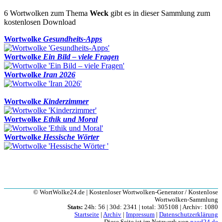
6 Wortwolken zum Thema
Weck
gibt es in dieser Sammlung zum
kostenlosen Download
Wortwolke
Gesundheits-Apps
Wortwolke
Ein Bild – viele Fragen
Wortwolke
Iran 2026
Wortwolke
Kinderzimmer
Wortwolke
Ethik und Moral
Wortwolke
Hessische Wörter
© WortWolke24.de | Kostenloser Wortwolken-Generator / Kostenlose
Wortwolken-Sammlung
Stats:
24h: 56 | 30d: 2341 | total: 305108 | Archiv: 1080
Startseite
|
Archiv
|
Impressum
|
Datenschutzerklärung
Diese Seite ist im Netzwerk von
paed24.de