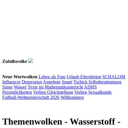
Zufallswolke
Neue Wortwolken
Leben als Frau
Urlaub
Elternbeirat
SCHALOM
Influencer
Depression
Angebote
Smart
Tschick
Selbstbestimmung
Sinne
Wasser
Texte im Mathematikunterricht
ADHS
Persönlichkeiten
Verben
Gleichstellung
Verben
Sexualkunde
Fußball-Weltmeisterschaft 2026
Willkommen
Themenwolken
- Wasserstoff -