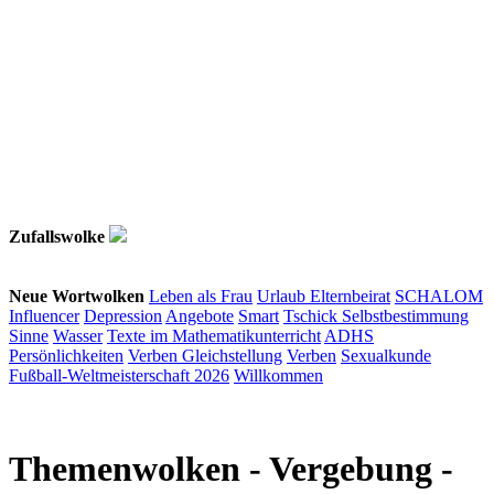
Zufallswolke
Neue Wortwolken
Leben als Frau
Urlaub
Elternbeirat
SCHALOM
Influencer
Depression
Angebote
Smart
Tschick
Selbstbestimmung
Sinne
Wasser
Texte im Mathematikunterricht
ADHS
Persönlichkeiten
Verben
Gleichstellung
Verben
Sexualkunde
Fußball-Weltmeisterschaft 2026
Willkommen
Themenwolken
- Vergebung -