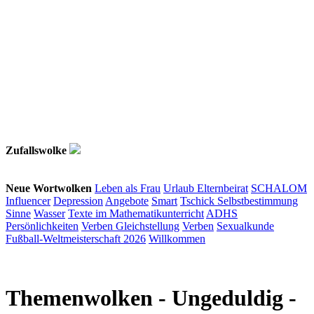
Zufallswolke
Neue Wortwolken
Leben als Frau
Urlaub
Elternbeirat
SCHALOM
Influencer
Depression
Angebote
Smart
Tschick
Selbstbestimmung
Sinne
Wasser
Texte im Mathematikunterricht
ADHS
Persönlichkeiten
Verben
Gleichstellung
Verben
Sexualkunde
Fußball-Weltmeisterschaft 2026
Willkommen
Themenwolken
- Ungeduldig -