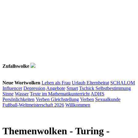
Zufallswolke
Neue Wortwolken
Leben als Frau
Urlaub
Elternbeirat
SCHALOM
Influencer
Depression
Angebote
Smart
Tschick
Selbstbestimmung
Sinne
Wasser
Texte im Mathematikunterricht
ADHS
Persönlichkeiten
Verben
Gleichstellung
Verben
Sexualkunde
Fußball-Weltmeisterschaft 2026
Willkommen
Themenwolken
- Turing -