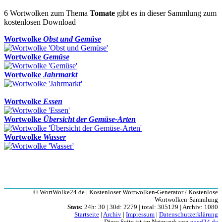
6 Wortwolken zum Thema
Tomate
gibt es in dieser Sammlung zum
kostenlosen Download
Wortwolke
Obst und Gemüse
Wortwolke
Gemüse
Wortwolke
Jahrmarkt
Wortwolke
Essen
Wortwolke
Übersicht der Gemüse-Arten
Wortwolke
Wasser
© WortWolke24.de | Kostenloser Wortwolken-Generator / Kostenlose
Wortwolken-Sammlung
Stats:
24h: 30 | 30d: 2279 | total: 305129 | Archiv: 1080
Startseite
|
Archiv
|
Impressum
|
Datenschutzerklärung
Diese Seite ist im Netzwerk von
paed24.de