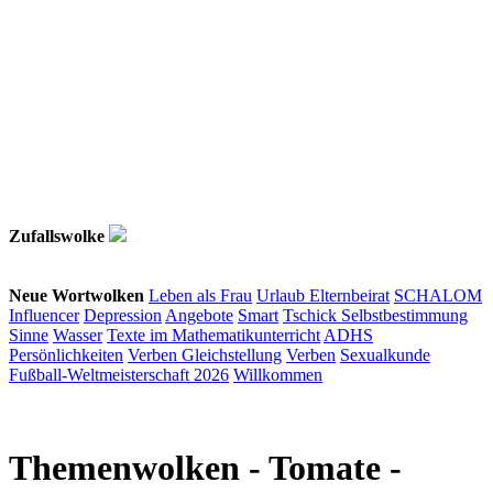
Zufallswolke
Neue Wortwolken
Leben als Frau
Urlaub
Elternbeirat
SCHALOM
Influencer
Depression
Angebote
Smart
Tschick
Selbstbestimmung
Sinne
Wasser
Texte im Mathematikunterricht
ADHS
Persönlichkeiten
Verben
Gleichstellung
Verben
Sexualkunde
Fußball-Weltmeisterschaft 2026
Willkommen
Themenwolken
- Tomate -