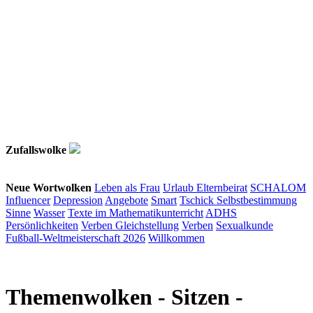
Zufallswolke
Neue Wortwolken
Leben als Frau
Urlaub
Elternbeirat
SCHALOM
Influencer
Depression
Angebote
Smart
Tschick
Selbstbestimmung
Sinne
Wasser
Texte im Mathematikunterricht
ADHS
Persönlichkeiten
Verben
Gleichstellung
Verben
Sexualkunde
Fußball-Weltmeisterschaft 2026
Willkommen
Themenwolken
- Sitzen -