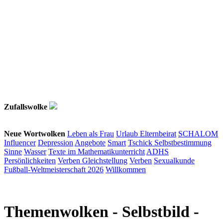
Zufallswolke
Neue Wortwolken
Leben als Frau
Urlaub
Elternbeirat
SCHALOM
Influencer
Depression
Angebote
Smart
Tschick
Selbstbestimmung
Sinne
Wasser
Texte im Mathematikunterricht
ADHS
Persönlichkeiten
Verben
Gleichstellung
Verben
Sexualkunde
Fußball-Weltmeisterschaft 2026
Willkommen
Themenwolken
- Selbstbild -