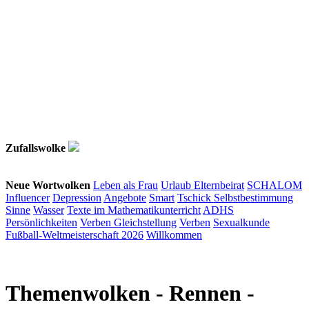
Zufallswolke
Neue Wortwolken
Leben als Frau
Urlaub
Elternbeirat
SCHALOM
Influencer
Depression
Angebote
Smart
Tschick
Selbstbestimmung
Sinne
Wasser
Texte im Mathematikunterricht
ADHS
Persönlichkeiten
Verben
Gleichstellung
Verben
Sexualkunde
Fußball-Weltmeisterschaft 2026
Willkommen
Themenwolken
- Rennen -