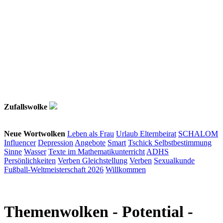
Zufallswolke
Neue Wortwolken
Leben als Frau
Urlaub
Elternbeirat
SCHALOM
Influencer
Depression
Angebote
Smart
Tschick
Selbstbestimmung
Sinne
Wasser
Texte im Mathematikunterricht
ADHS
Persönlichkeiten
Verben
Gleichstellung
Verben
Sexualkunde
Fußball-Weltmeisterschaft 2026
Willkommen
Themenwolken
- Potential -