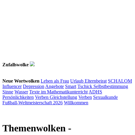
Zufallswolke
Neue Wortwolken
Leben als Frau
Urlaub
Elternbeirat
SCHALOM
Influencer
Depression
Angebote
Smart
Tschick
Selbstbestimmung
Sinne
Wasser
Texte im Mathematikunterricht
ADHS
Persönlichkeiten
Verben
Gleichstellung
Verben
Sexualkunde
Fußball-Weltmeisterschaft 2026
Willkommen
Themenwolken
-