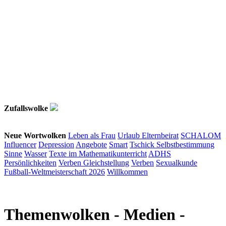
Zufallswolke
Neue Wortwolken
Leben als Frau
Urlaub
Elternbeirat
SCHALOM
Influencer
Depression
Angebote
Smart
Tschick
Selbstbestimmung
Sinne
Wasser
Texte im Mathematikunterricht
ADHS
Persönlichkeiten
Verben
Gleichstellung
Verben
Sexualkunde
Fußball-Weltmeisterschaft 2026
Willkommen
Themenwolken
- Medien -