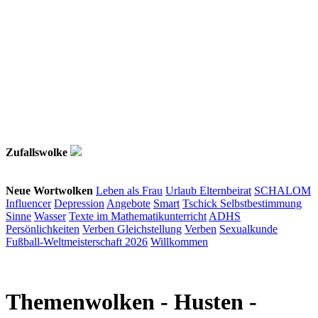
Zufallswolke
Neue Wortwolken
Leben als Frau
Urlaub
Elternbeirat
SCHALOM
Influencer
Depression
Angebote
Smart
Tschick
Selbstbestimmung
Sinne
Wasser
Texte im Mathematikunterricht
ADHS
Persönlichkeiten
Verben
Gleichstellung
Verben
Sexualkunde
Fußball-Weltmeisterschaft 2026
Willkommen
Themenwolken
- Husten -