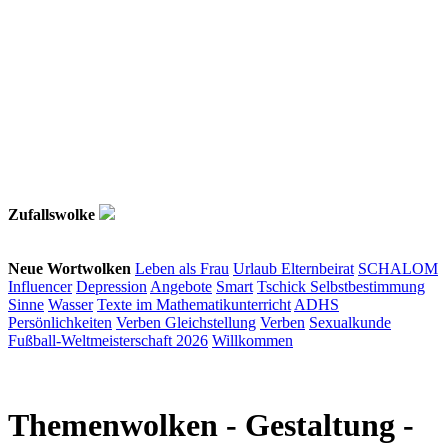
Zufallswolke
Neue Wortwolken
Leben als Frau
Urlaub
Elternbeirat
SCHALOM
Influencer
Depression
Angebote
Smart
Tschick
Selbstbestimmung
Sinne
Wasser
Texte im Mathematikunterricht
ADHS
Persönlichkeiten
Verben
Gleichstellung
Verben
Sexualkunde
Fußball-Weltmeisterschaft 2026
Willkommen
Themenwolken
- Gestaltung -