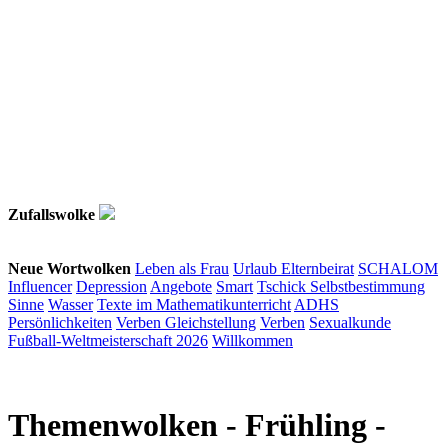
Zufallswolke
Neue Wortwolken
Leben als Frau
Urlaub
Elternbeirat
SCHALOM
Influencer
Depression
Angebote
Smart
Tschick
Selbstbestimmung
Sinne
Wasser
Texte im Mathematikunterricht
ADHS
Persönlichkeiten
Verben
Gleichstellung
Verben
Sexualkunde
Fußball-Weltmeisterschaft 2026
Willkommen
Themenwolken
- Frühling -