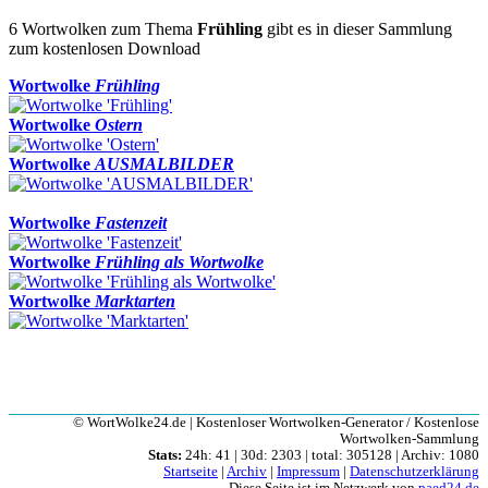
6 Wortwolken zum Thema
Frühling
gibt es in dieser Sammlung
zum kostenlosen Download
Wortwolke
Frühling
Wortwolke
Ostern
Wortwolke
AUSMALBILDER
Wortwolke
Fastenzeit
Wortwolke
Frühling als Wortwolke
Wortwolke
Marktarten
© WortWolke24.de | Kostenloser Wortwolken-Generator / Kostenlose
Wortwolken-Sammlung
Stats:
24h: 41 | 30d: 2303 | total: 305128 | Archiv: 1080
Startseite
|
Archiv
|
Impressum
|
Datenschutzerklärung
Diese Seite ist im Netzwerk von
paed24.de