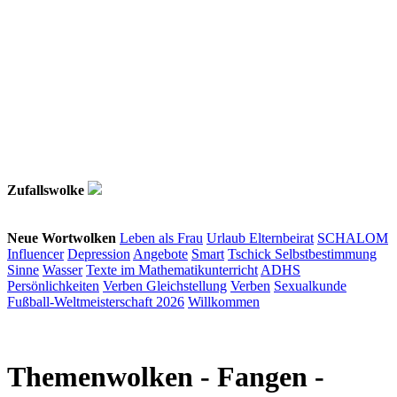
Zufallswolke
Neue Wortwolken
Leben als Frau
Urlaub
Elternbeirat
SCHALOM
Influencer
Depression
Angebote
Smart
Tschick
Selbstbestimmung
Sinne
Wasser
Texte im Mathematikunterricht
ADHS
Persönlichkeiten
Verben
Gleichstellung
Verben
Sexualkunde
Fußball-Weltmeisterschaft 2026
Willkommen
Themenwolken
- Fangen -