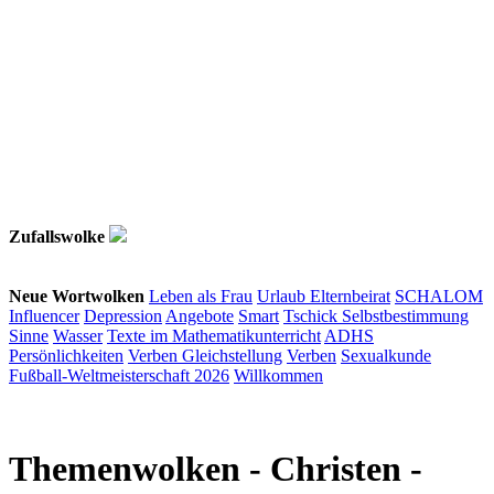
Zufallswolke
Neue Wortwolken
Leben als Frau
Urlaub
Elternbeirat
SCHALOM
Influencer
Depression
Angebote
Smart
Tschick
Selbstbestimmung
Sinne
Wasser
Texte im Mathematikunterricht
ADHS
Persönlichkeiten
Verben
Gleichstellung
Verben
Sexualkunde
Fußball-Weltmeisterschaft 2026
Willkommen
Themenwolken
- Christen -