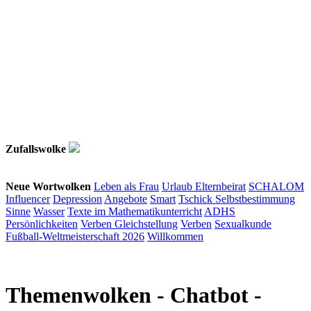
Zufallswolke
Neue Wortwolken
Leben als Frau
Urlaub
Elternbeirat
SCHALOM
Influencer
Depression
Angebote
Smart
Tschick
Selbstbestimmung
Sinne
Wasser
Texte im Mathematikunterricht
ADHS
Persönlichkeiten
Verben
Gleichstellung
Verben
Sexualkunde
Fußball-Weltmeisterschaft 2026
Willkommen
Themenwolken
- Chatbot -