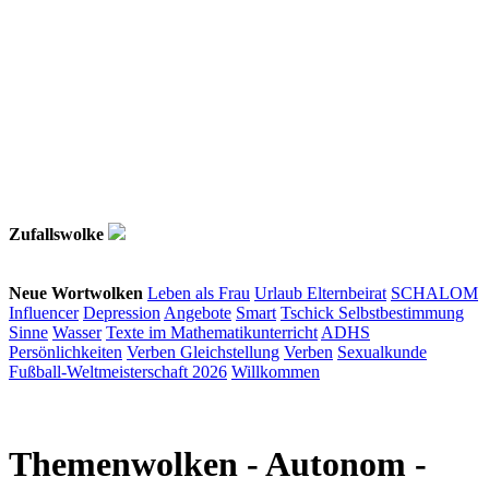
Zufallswolke
Neue Wortwolken
Leben als Frau
Urlaub
Elternbeirat
SCHALOM
Influencer
Depression
Angebote
Smart
Tschick
Selbstbestimmung
Sinne
Wasser
Texte im Mathematikunterricht
ADHS
Persönlichkeiten
Verben
Gleichstellung
Verben
Sexualkunde
Fußball-Weltmeisterschaft 2026
Willkommen
Themenwolken
- Autonom -