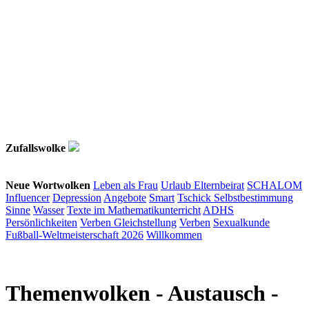
Zufallswolke
Neue Wortwolken
Leben als Frau
Urlaub
Elternbeirat
SCHALOM
Influencer
Depression
Angebote
Smart
Tschick
Selbstbestimmung
Sinne
Wasser
Texte im Mathematikunterricht
ADHS
Persönlichkeiten
Verben
Gleichstellung
Verben
Sexualkunde
Fußball-Weltmeisterschaft 2026
Willkommen
Themenwolken
- Austausch -