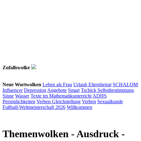
Zufallswolke
Neue Wortwolken
Leben als Frau
Urlaub
Elternbeirat
SCHALOM
Influencer
Depression
Angebote
Smart
Tschick
Selbstbestimmung
Sinne
Wasser
Texte im Mathematikunterricht
ADHS
Persönlichkeiten
Verben
Gleichstellung
Verben
Sexualkunde
Fußball-Weltmeisterschaft 2026
Willkommen
Themenwolken
- Ausdruck -