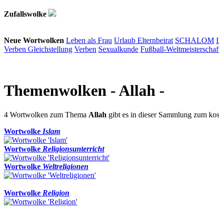
Zufallswolke
Neue Wortwolken
Leben als Frau
Urlaub
Elternbeirat
SCHALOM
Verben
Gleichstellung
Verben
Sexualkunde
Fußball-Weltmeisterschaf
Themenwolken
- Allah -
4 Wortwolken zum Thema
Allah
gibt es in dieser Sammlung zum ko
Wortwolke
Islam
Wortwolke
Religionsunterricht
Wortwolke
Weltreligionen
Wortwolke
Religion