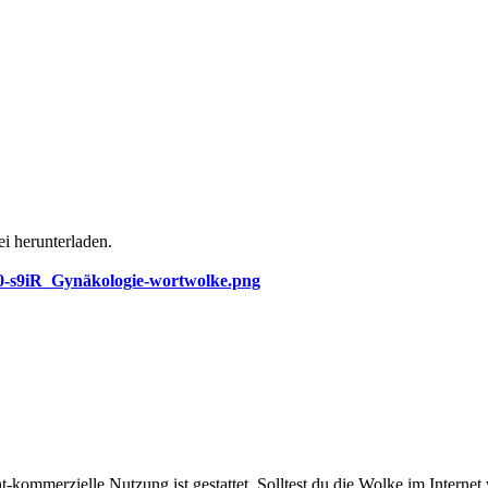
i herunterladen.
10-s9iR_Gynäkologie-wortwolke.png
kommerzielle Nutzung ist gestattet. Solltest du die Wolke im Internet 