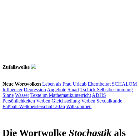
Zufallswolke
Neue Wortwolken
Leben als Frau
Urlaub
Elternbeirat
SCHALOM
Influencer
Depression
Angebote
Smart
Tschick
Selbstbestimmung
Sinne
Wasser
Texte im Mathematikunterricht
ADHS
Persönlichkeiten
Verben
Gleichstellung
Verben
Sexualkunde
Fußball-Weltmeisterschaft 2026
Willkommen
Die Wortwolke
Stochastik
als