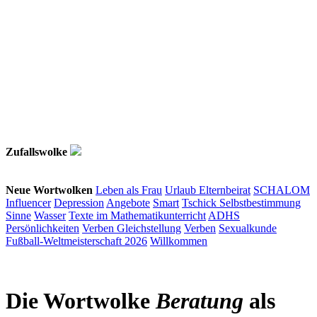
Zufallswolke
Neue Wortwolken
Leben als Frau
Urlaub
Elternbeirat
SCHALOM
Influencer
Depression
Angebote
Smart
Tschick
Selbstbestimmung
Sinne
Wasser
Texte im Mathematikunterricht
ADHS
Persönlichkeiten
Verben
Gleichstellung
Verben
Sexualkunde
Fußball-Weltmeisterschaft 2026
Willkommen
Die Wortwolke
Beratung
als