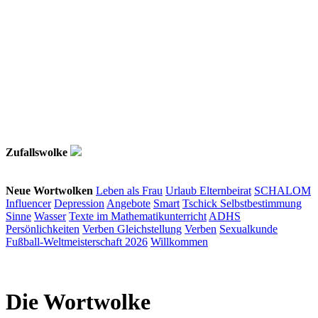
Zufallswolke
Neue Wortwolken
Leben als Frau
Urlaub
Elternbeirat
SCHALOM
Influencer
Depression
Angebote
Smart
Tschick
Selbstbestimmung
Sinne
Wasser
Texte im Mathematikunterricht
ADHS
Persönlichkeiten
Verben
Gleichstellung
Verben
Sexualkunde
Fußball-Weltmeisterschaft 2026
Willkommen
Die Wortwolke