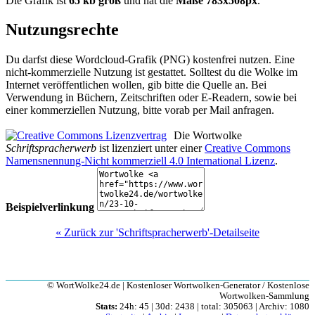
Die Grafik ist
65 kb groß
und hat die
Maße 783x508px
.
Nutzungsrechte
Du darfst diese Wordcloud-Grafik (PNG) kostenfrei nutzen. Eine
nicht-kommerzielle Nutzung ist gestattet. Solltest du die Wolke im
Internet veröffentlichen wollen, gib bitte die Quelle an. Bei
Verwendung in Büchern, Zeitschriften oder E-Readern, sowie bei
einer kommerziellen Nutzung, bitte vorab per Mail anfragen.
Die Wortwolke
Schriftspracherwerb
ist lizenziert unter einer
Creative Commons
Namensnennung-Nicht kommerziell 4.0 International Lizenz
.
Beispielverlinkung
« Zurück zur 'Schriftspracherwerb'-Detailseite
© WortWolke24.de | Kostenloser Wortwolken-Generator / Kostenlose
Wortwolken-Sammlung
Stats:
24h: 45 | 30d: 2438 | total: 305063 | Archiv: 1080