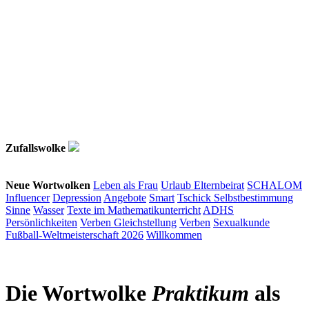
Zufallswolke
Neue Wortwolken
Leben als Frau
Urlaub
Elternbeirat
SCHALOM
Influencer
Depression
Angebote
Smart
Tschick
Selbstbestimmung
Sinne
Wasser
Texte im Mathematikunterricht
ADHS
Persönlichkeiten
Verben
Gleichstellung
Verben
Sexualkunde
Fußball-Weltmeisterschaft 2026
Willkommen
Die Wortwolke
Praktikum
als