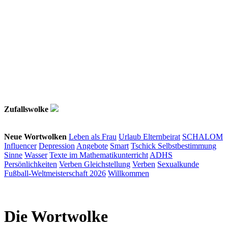
Zufallswolke
Neue Wortwolken
Leben als Frau
Urlaub
Elternbeirat
SCHALOM
Influencer
Depression
Angebote
Smart
Tschick
Selbstbestimmung
Sinne
Wasser
Texte im Mathematikunterricht
ADHS
Persönlichkeiten
Verben
Gleichstellung
Verben
Sexualkunde
Fußball-Weltmeisterschaft 2026
Willkommen
Die Wortwolke