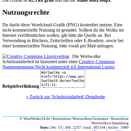
Die Grafik ist
62.5 kb groß
und hat die
Maße 808x508px
.
Nutzungsrechte
Du darfst diese Wordcloud-Grafik (PNG) kostenfrei nutzen. Eine
nicht-kommerzielle Nutzung ist gestattet. Solltest du die Wolke im
Internet veröffentlichen wollen, gib bitte die Quelle an. Bei
Verwendung in Büchern, Zeitschriften oder E-Readern, sowie bei
einer kommerziellen Nutzung, bitte vorab per Mail anfragen.
Die Wortwolke
Schulsozialarbeit
ist lizenziert unter einer
Creative Commons
Namensnennung-Nicht kommerziell 4.0 International Lizenz
.
Beispielverlinkung
« Zurück zur 'Schulsozialarbeit'-Detailseite
© WortWolke24.de | Kostenloser Wortwolken-Generator / Kostenlose
Wortwolken-Sammlung
Stats:
24h: 33 | 30d: 2257 | total: 305144 | Archiv: 1080