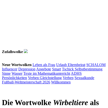
Zufallswolke
Neue Wortwolken
Leben als Frau
Urlaub
Elternbeirat
SCHALOM
Influencer
Depression
Angebote
Smart
Tschick
Selbstbestimmung
Sinne
Wasser
Texte im Mathematikunterricht
ADHS
Persönlichkeiten
Verben
Gleichstellung
Verben
Sexualkunde
Fußball-Weltmeisterschaft 2026
Willkommen
Die Wortwolke
Wirbeltiere
als