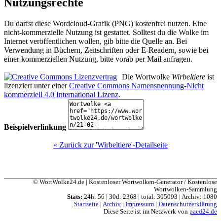
Nutzungsrechte
Du darfst diese Wordcloud-Grafik (PNG) kostenfrei nutzen. Eine
nicht-kommerzielle Nutzung ist gestattet. Solltest du die Wolke im
Internet veröffentlichen wollen, gib bitte die Quelle an. Bei
Verwendung in Büchern, Zeitschriften oder E-Readern, sowie bei
einer kommerziellen Nutzung, bitte vorab per Mail anfragen.
Die Wortwolke
Wirbeltiere
ist
lizenziert unter einer
Creative Commons Namensnennung-Nicht
kommerziell 4.0 International Lizenz
.
Beispielverlinkung
« Zurück zur 'Wirbeltiere'-Detailseite
© WortWolke24.de | Kostenloser Wortwolken-Generator / Kostenlose
Wortwolken-Sammlung
Stats:
24h: 56 | 30d: 2368 | total: 305093 | Archiv: 1080
Startseite
|
Archiv
|
Impressum
|
Datenschutzerklärung
Diese Seite ist im Netzwerk von
paed24.de