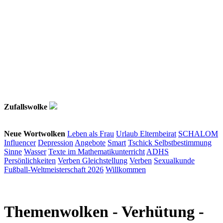
Zufallswolke
Neue Wortwolken
Leben als Frau
Urlaub
Elternbeirat
SCHALOM
Influencer
Depression
Angebote
Smart
Tschick
Selbstbestimmung
Sinne
Wasser
Texte im Mathematikunterricht
ADHS
Persönlichkeiten
Verben
Gleichstellung
Verben
Sexualkunde
Fußball-Weltmeisterschaft 2026
Willkommen
Themenwolken
- Verhütung -