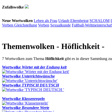
Zufallswolke
Neue Wortwolken
Leben als Frau
Urlaub
Elternbeirat
SCHALOM
Verben
Gleichstellung
Verben
Sexualkunde
Fußball-Weltmeisterschaf
Themenwolken
- Höflichkeit -
7 Wortwolken zum Thema
Höflichkeit
gibt es in dieser Sammlung 
Wortwolke
Wörter mit der Endung keit
Wortwolke
Unterrichtswünsche
Wortwolke
TYPISCH DEUTSCH
Wortwolke
Klassenregeln
Wortwolke
Besondere Werte