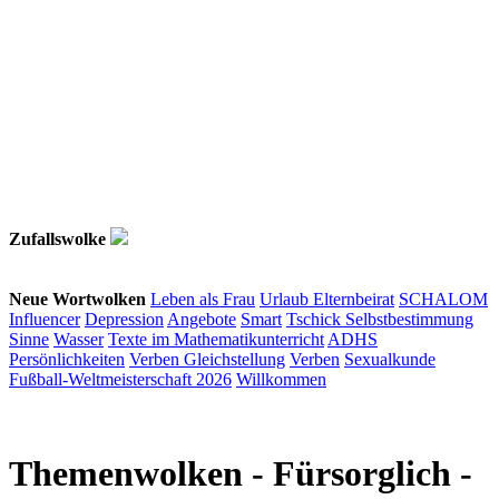
Zufallswolke
Neue Wortwolken
Leben als Frau
Urlaub
Elternbeirat
SCHALOM
Influencer
Depression
Angebote
Smart
Tschick
Selbstbestimmung
Sinne
Wasser
Texte im Mathematikunterricht
ADHS
Persönlichkeiten
Verben
Gleichstellung
Verben
Sexualkunde
Fußball-Weltmeisterschaft 2026
Willkommen
Themenwolken
- Fürsorglich -