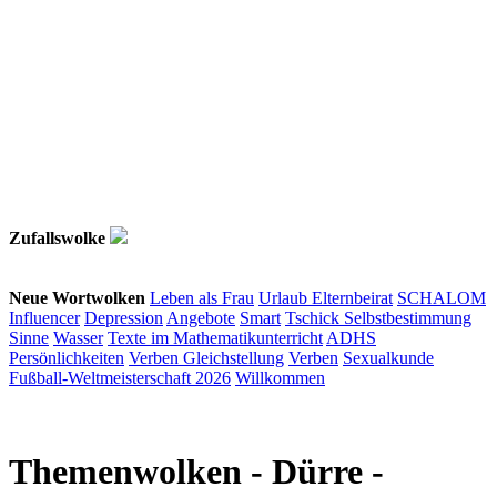
Zufallswolke
Neue Wortwolken
Leben als Frau
Urlaub
Elternbeirat
SCHALOM
Influencer
Depression
Angebote
Smart
Tschick
Selbstbestimmung
Sinne
Wasser
Texte im Mathematikunterricht
ADHS
Persönlichkeiten
Verben
Gleichstellung
Verben
Sexualkunde
Fußball-Weltmeisterschaft 2026
Willkommen
Themenwolken
- Dürre -