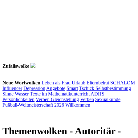
Zufallswolke
Neue Wortwolken
Leben als Frau
Urlaub
Elternbeirat
SCHALOM
Influencer
Depression
Angebote
Smart
Tschick
Selbstbestimmung
Sinne
Wasser
Texte im Mathematikunterricht
ADHS
Persönlichkeiten
Verben
Gleichstellung
Verben
Sexualkunde
Fußball-Weltmeisterschaft 2026
Willkommen
Themenwolken
- Autoritär -